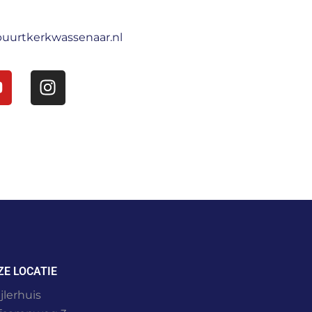
uurtkerkwassenaar.nl
ZE LOCATIE
jlerhuis