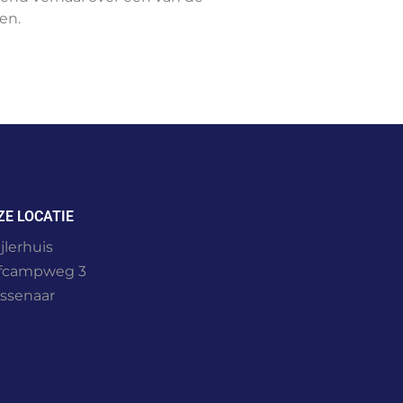
en.
ZE LOCATIE
jlerhuis
fcampweg 3
ssenaar