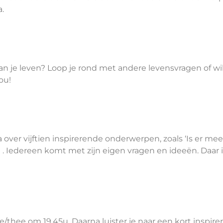
.
in van je leven? Loop je rond met andere levensvragen of 
ou!
r vijftien inspirerende onderwerpen, zoals ‘Is er meer?’
. Iedereen komt met zijn eigen vragen en ideeën. Daar is
e/thee om 19.45u. Daarna luister je naar een kort inspir