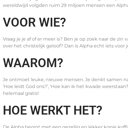
wereldwijd volgden ruim 29 miljoen mensen een Alpha
VOOR WIE?
Vraag je je af of er meer is? Ben je op zoek naar de z
over het christelijk geloof? Dan is Alpha echt iets voor j
WAAROM?
Je ontmoet leuke, nieuwe mensen. Je denkt samen na ove
‘Hoe leidt God ons?’, ‘Hoe kan ik het kwade weerstaan? 
helemaal gratis!
HOE WERKT HET?
De Alpha begint met een gezellig en lekker kopje koffi