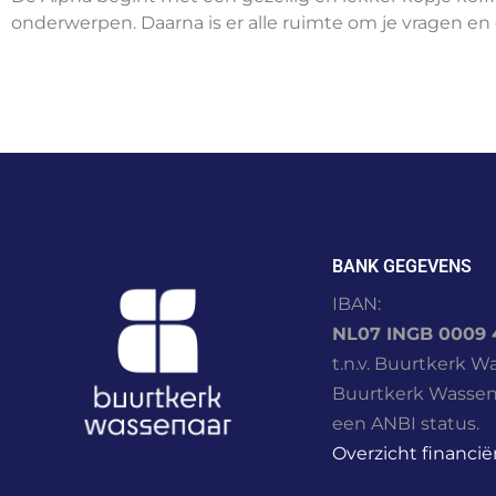
onderwerpen. Daarna is er alle ruimte om je vragen en
BANK GEGEVENS
IBAN:
NL07 INGB 0009 
t.n.v. Buurtkerk W
Buurtkerk Wassen
een ANBI status.
Overzicht financië