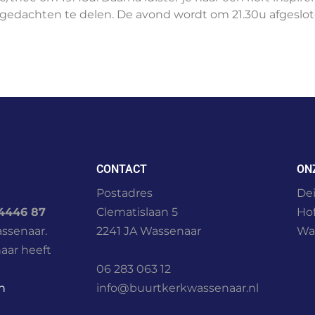
 gedachten te delen. De avond wordt om 21.30u afgeslot
CONTACT
ON
Postadres
Dei
4446 87
Clematislaan 5
Ho
assenaar.
2241 JA Wassenaar
Wa
aar heeft
06 283 063 12
n
info@buurtkerkwassenaar.nl