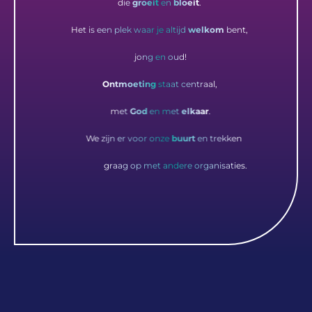
die
groeit
en
bloeit
.
Het is een plek waar je altijd
welkom
bent,
jong en oud!
Ontmoeting
staat centraal,
met
God
en met
elkaar
.
We zijn er voor onze
buurt
en trekken
graag op met andere organisaties.