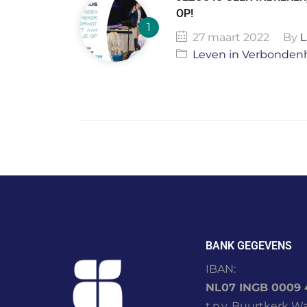
OP!
27 maart 2022
By
L
Leven in Verbonden
BANK GEGEVENS
IBAN:
NL07 INGB 0009 
t.n.v. Buurtkerk W