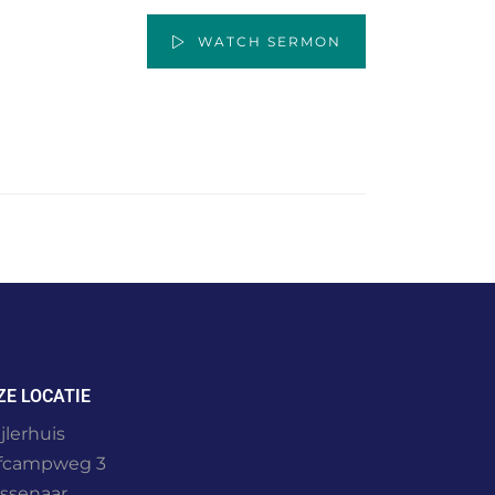
WATCH SERMON
ZE LOCATIE
jlerhuis
fcampweg 3
ssenaar