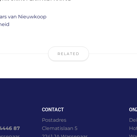
ars van Nieuwkoop
heid
RELATED
CONTACT
ON
Postadres
Dei
4446 87
Clematislaan 5
Ho
assenaar.
2241 JA Wassenaar
Wa